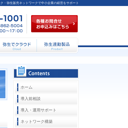
ーク・弥生販売ネットワークで中小企業の経営をサポート
各種お問合せお申込み
03-
FAX
月～
6824-
／03-
金
1001
6862-
（祝
5004
祭日
を除
く）
10：
00～
12：
動システム開発
弥生でクラウド
弥生連動製品
00
13：
00～
17：
00
コンテンツ
ホーム
導入前相談
導入・運用サポート
ネットワーク構築