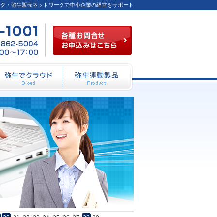
ーク・弥生販売ネットワークで中小企業の経営をサポート
各種お問合せお申込み
03-
FAX
月～
6824-
／03-
金
1001
6862-
（祝
5004
祭日
を除
く）
10：
00～
12：
動システム開発
弥生でクラウド
弥生連動製品
00
13：
00～
17：
00