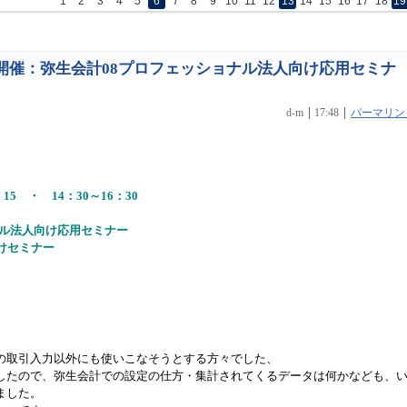
1
2
3
4
5
6
7
8
9
10
11
12
13
14
15
16
17
18
19
8日開催：弥生会計08プロフェッショナル法人向け応用セミナ
d-m
17:48
パーマリン
15 ・ 14：30～16：30
ナル法人向け応用セミナー
けセミナー
の取引入力以外にも使いこなそうとする方々でした、
したので、弥生会計での設定の仕方・集計されてくるデータは何かなども、
ました。