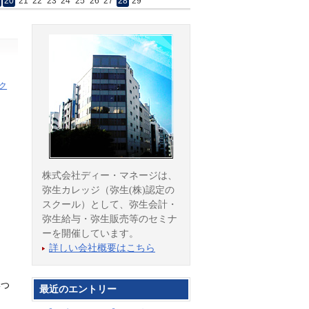
20
21
22
23
24
25
26
27
28
29
ク
株式会社ディー・マネージは、
弥生カレッジ（弥生(株)認定の
スクール）として、弥生会計・
弥生給与・弥生販売等のセミナ
ーを開催しています。
詳しい会社概要はこちら
いつ
最近のエントリー