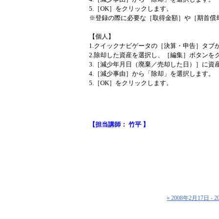
5.［OK］をクリックします。
※登録の際に必要な［取得金額］や［期首償
【個人】
1.クイックナビゲータの［決算・申告］タブ
2.除却した資産を選択し、［編集］ボタンを
3.［減少年月日（廃棄／売却した日）］に資
4.［減少事由］から「除却」を選択します。
5.［OK］をクリックします。
【担当講師： 竹平 】
« 2008年2月17日 - 