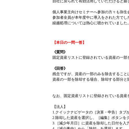
自社に戻られて有効活用していただけると嬉
個人事業主向けセミナーへ参加の方々も弥生
参加者全員が本年度中に導入をされた方でし
繰越処理については熱心に聴かれていました
【本日の一問一答】
《質問》
固定資産リストに登録されている資産の一部
《回答》
残念ですが、資産の一部のみを除去すること
資産の一部を除却する場合、除却する部分と
なお、固定資産リストに登録されている資産
【法人】
1.クイックナビゲータの［決算・申告］タブ
2.除却した資産を選択し、［編集］ボタンを
3.［減少年月日］に資産を除却した日付を入
4.［減少事由］から「除却」を選択します。