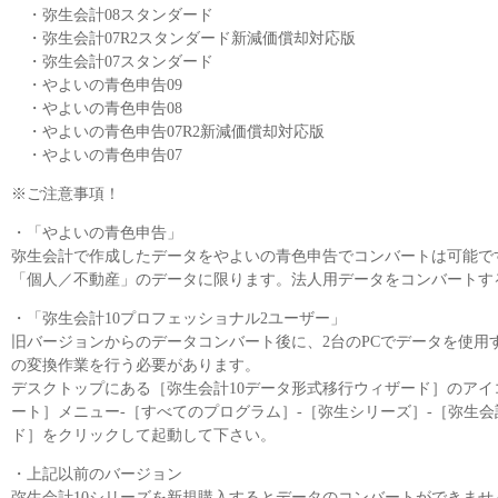
・弥生会計08スタンダード
・弥生会計07R2スタンダード新減価償却対応版
・弥生会計07スタンダード
・やよいの青色申告09
・やよいの青色申告08
・やよいの青色申告07R2新減価償却対応版
・やよいの青色申告07
※ご注意事項！
・「やよいの青色申告」
弥生会計で作成したデータをやよいの青色申告でコンバートは可能で
「個人／不動産」のデータに限ります。法人用データをコンバートす
・「弥生会計10プロフェッショナル2ユーザー」
旧バージョンからのデータコンバート後に、2台のPCでデータを使用
の変換作業を行う必要があります。
デスクトップにある［弥生会計10データ形式移行ウィザード］のア
ート］メニュー-［すべてのプログラム］-［弥生シリーズ］-［弥生会計
ド］をクリックして起動して下さい。
・上記以前のバージョン
弥生会計10シリーズを新規購入するとデータのコンバートができませ