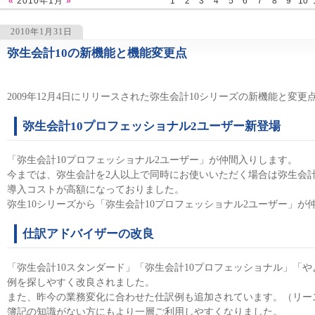
«
2010年1月
»
1
2
3
4
5
6
7
8
9
10
2010年1月31日
弥生会計10の新機能と機能変更点
1435
2009年12月4日にリリースされた弥生会計10シリーズの新機能と変
弥生会計10プロフェッショナル2ユーザー新登場
「弥生会計10プロフェッショナル2ユーザー」が仲間入りします。
今までは、弥生会計を2人以上で同時にお使いいただく場合は弥生会
導入コストが高額になっておりました。
弥生10シリーズから「弥生会計10プロフェッショナル2ユーザー」
仕訳アドバイザーの改良
「弥生会計10スタンダード」「弥生会計10プロフェッショナル」「や
例を探しやすく改良されました。
また、昨今の業務変化に合わせた仕訳例も追加されています。（リー
簿記の知識がない方にもより一層ご利用しやすくなりました。