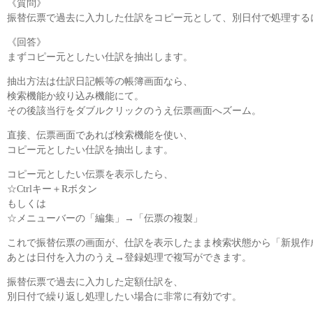
《質問》
振替伝票で過去に入力した仕訳をコピー元として、別日付で処理する
《回答》
まずコピー元としたい仕訳を抽出します。
抽出方法は仕訳日記帳等の帳簿画面なら、
検索機能か絞り込み機能にて。
その後該当行をダブルクリックのうえ伝票画面へズーム。
直接、伝票画面であれば検索機能を使い、
コピー元としたい仕訳を抽出します。
コピー元としたい伝票を表示したら、
☆Ctrlキー＋Rボタン
もしくは
☆メニューバーの「編集」→「伝票の複製」
これで振替伝票の画面が、仕訳を表示したまま検索状態から「新規作
あとは日付を入力のうえ→登録処理で複写ができます。
振替伝票で過去に入力した定額仕訳を、
別日付で繰り返し処理したい場合に非常に有効です。