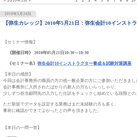
«
2010年5月
»
1
2
3
4
5
6
7
8
9
10
2010年5月24日
【弥生カレッジ】2010年5月21日：弥生会計10インス
1239
【セミナー情報】
《開催日時》 2010年05月21日10:30～18:30
《セミナー名》
弥生会計10インストラクター養成＆試験対策講座
【本日の感想】
今回は会計事務所の職員の方の他一般企業の方にご参加いただきまし
会計事務所に入所されたばかりの新人の方もいらっしゃり、
少しずつ担当顧問先の入力した仕訳をチェックし始めている段階との
ただ新規でデータを設定する業務はまだ未経験の方も多く、
事前に確認ができてよかったとの声を頂きました。
【本日の一問一答】