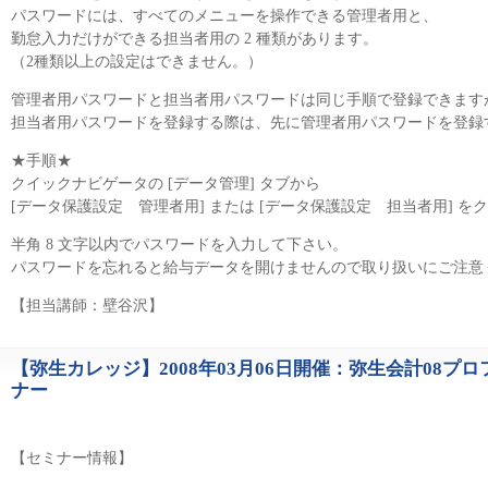
パスワードには、すべてのメニューを操作できる管理者用と、
勤怠入力だけができる担当者用の 2 種類があります。
（2種類以上の設定はできません。）
管理者用パスワードと担当者用パスワードは同じ手順で登録できます
担当者用パスワードを登録する際は、先に管理者用パスワードを登録
★手順★
クイックナビゲータの [データ管理] タブから
[データ保護設定 管理者用] または [データ保護設定 担当者用] を
半角 8 文字以内でパスワードを入力して下さい。
パスワードを忘れると給与データを開けませんので取り扱いにご注意
【担当講師：壁谷沢】
【弥生カレッジ】2008年03月06日開催：弥生会計08
1116
ナー
【セミナー情報】