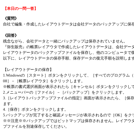
【本日の一問一答】
《質問》
自社で編集・作成したレイアウトデータは会社データのバックアップに保
《回答》
残念ながら、会社データと一緒にバックアップは保存されていません。
『弥生販売』の帳票レイアウタで作成したレイアウトデータは、会社デー
レイアウトデータのバックアップファイルを保存し、他のコンピュータで
以下に、レイアウトデータの保存手順、保存データの復元手順を説明しま
【レイアウトデータの保存】
1.Windowsの［スタート］ボタンをクリックして、［すべてのプログラ
08］－［帳票レイアウタ］をクリックします。
※帳票の書式選択画面が表示されたら［キャンセル］ボタンをクリックし
2.メニューバーの［ファイル］－［バックアップ］をクリックします。
3.［レイアウトバックアップファイルの指定］画面が表示されたら、［保
ます。
4.［保存］ボタンをクリックします。
5.バックアップが完了すると確認メッセージが表示されるので［OK］をク
※※注意※※バックアップではビットマップは保存されません。レイアウ
プファイルを別途保存してください。