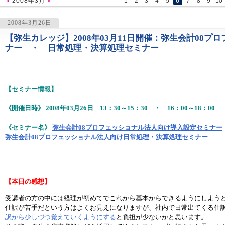
«
2008年3月
»
1
2
3
4
5
6
7
8
9
10
2008年3月26日
【弥生カレッジ】2008年03月11日開催：弥生会計08
1121
ナー ・ 日常処理・決算処理セミナー
【セミナー情報】
《開催日時》 2008年03月26日 13：30～15：30 ・ 16：00～18：00
《セミナー名》
弥生会計08プロフェッショナル法人向け導入設定セミナー
弥生会計08プロフェッショナル法人向け日常処理・決算処理セミナー
【本日の感想】
受講者の方の中には経理が初めてでこれから基本からできるようにしよう
仕訳が苦手だという方はよくお見えになりますが、社内で日常出てくる仕
訳から少しづつ覚えていくようにする
と負担が少ないかと思います。