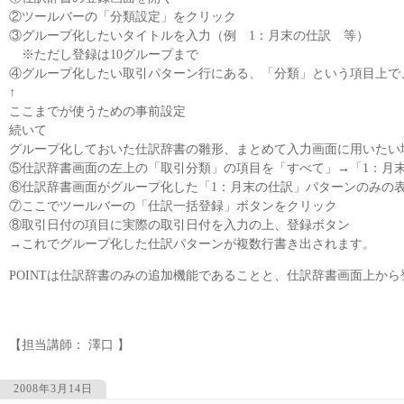
②ツールバーの「分類設定」をクリック
③グループ化したいタイトルを入力（例 1：月末の仕訳 等）
※ただし登録は10グループまで
④グループ化したい取引パターン行にある、「分類」という項目上で
↑
ここまでが使うための事前設定
続いて
グループ化しておいた仕訳辞書の雛形、まとめて入力画面に用いたい
⑤仕訳辞書画面の左上の「取引分類」の項目を「すべて」→「1：月
⑥仕訳辞書画面がグループ化した「1：月末の仕訳」パターンのみの
⑦ここでツールバーの「仕訳一括登録」ボタンをクリック
⑧取引日付の項目に実際の取引日付を入力の上、登録ボタン
→これでグループ化した仕訳パターンが複数行書き出されます。
POINTは仕訳辞書のみの追加機能であることと、仕訳辞書画面上か
【担当講師： 澤口 】
2008年3月14日