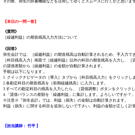
その際、弥生の辞書機能などを活用してゆくとスムーズに行くかと思いま
【本日の一問一答】
《質問》
［繰越利益］の期首残高入力方法について
《回答》
弥生会計では、［繰越利益］の期首残高は自動計算されるため、手入力で
［科目残高入力］画面で［繰越利益］以外の科目の期首残高を入力し、［
の貸借差額から［繰越利益］の金額が自動計算されます。
手順は以下になります 。
1. クイックナビゲータの［導入］タブから［科目残高入力］をクリックし
2.各勘定科目の期首残高を［前期繰越残高］に入力します。
3.すべての勘定科目の残高を入力したら、［貸借調整］ボタンをクリック
4.「貸借バランスの差額を「繰越利益」に集計します。よろしいですか？」
※注意※『弥生会計』では、利益（損失）の金額は自動計算されます。
利益（損失）に関する科目を追加しないで下さい。利益の金額が正しく計
【担当講師： 竹平 】