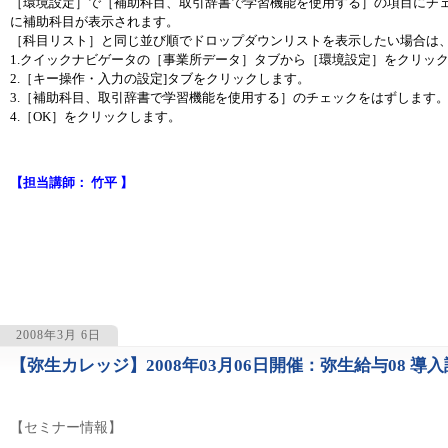
［環境設定］で［補助科目、取引辞書で学習機能を使用する］の項目にチ
に補助科目が表示されます。
［科目リスト］と同じ並び順でドロップダウンリストを表示したい場合は
1.クイックナビゲータの［事業所データ］タブから［環境設定］をクリッ
2.［キー操作・入力の設定]タブをクリックします。
3.［補助科目、取引辞書で学習機能を使用する］のチェックをはずします
4.［OK］をクリックします。
【担当講師： 竹平 】
2008年3月 6日
【弥生カレッジ】2008年03月06日開催：弥生給与08 導
1117
【セミナー情報】