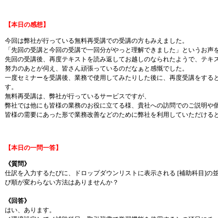
【本日の感想】
今回は弊社が行っている無料再受講での受講の方もみえました。
「先回の受講と今回の受講で一回分がやっと理解できました」というお声
先回の受講後、再度テキストを読み返してお越しのなられたようで、テキ
努力のあとが伺え、皆さん頑張っているのだなぁと感慨でした。
一度セミナーを受講後、業務で使用してみたりした後に、再度受講をする
す。
無料再受講は、弊社が行っているサービスですが、
弊社では他にも皆様の業務のお役に立てる様、貴社への訪問でのご説明や
皆様の需要にあった形で業務改善などのために弊社を利用していただける
【本日の一問一答】
《質問》
仕訳を入力するたびに、ドロップダウンリストに表示される [補助科目]
び順が変わらない方法はありませんか？
《回答》
はい、あります。