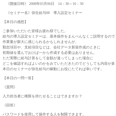
《開催日時》 2008年03月06日 14：30～16：30
《セミナー名》弥生給与08 導入設定セミナー
【本日の感想】
ご参加いただいた皆様お疲れ様でした。
給与の導入設定セミナーは、基本操作をまんべんなくご説明するので
作業量が膨大に感じられるかもしれませんが、
勤怠項目や、支給項目などは、会社データ新規作成のときに
初期値を選んでおけば一から作成する必要はありません。
ただ実際に給与計算をして金額が違ってしまった場合に
どこを確認すればよいのかをみていただきたのでどうしても内容が多
本日のセミナーが弥生給与の稼動にお役にたてれば幸いです。
【本日の一問一答】
《質問》
入力担当者に権限を持たせることはできますか？
《回答》
パスワードを使用して操作する人を制限できます。