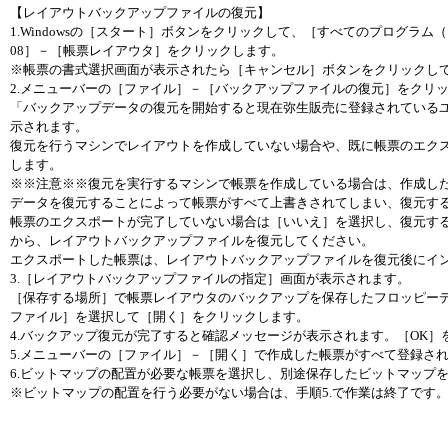
【レイアウトバックアップファイルの復元】
1.Windowsの［スタート］ボタンをクリックして、［すべてのプログラ
08］－［帳票レイアウタ］をクリックします。
※帳票の書式選択画面が表示されたら［キャンセル］ボタンをクリックし
2.メニューバーの［ファイル］－［バックアップファイルの復元］をクリ
「バックアップデータの復元を開始すると現在弥生販売に登録されている
示されます。
復元を行うマシンでレイアウトを作成していない場合や、既に帳票のエク
します。
※※注意※※復元を実行するマシンで帳票を作成している場合は、作成し
データを復元することによって帳票がすべて上書きされてしまい、復元す
帳票のエクスポートが完了していない場合は［いいえ］を選択し、復元す
から、レイアウトバックアップファイルを復元してください。
エクスポートした帳票は、レイアウトバックアップファイルを復元後にイ
3.［レイアウトバックアップファイルの指定］画面が表示されます。
［保存する場所］で帳票レイアウタのバックアップを保存したフロッピー
ファイル］を選択して［開く］をクリックします。
4.バックアップ復元が完了すると確認メッセージが表示されます。［OK］
5.メニューバーの［ファイル］－［開く］で作成した帳票がすべて登録さ
6.ビットマップの配置が必要な帳票を選択し、別途保存したビットマップ
※ビットマップの配置を行う必要がない場合は、手順5.で作業は終了です