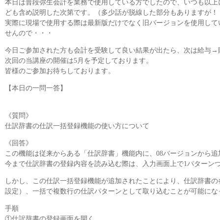
本日は普段弥生会計を業務で使用している方でしたので、いつも以上
ども含め説明した次第です。（多少話が脱線した部分もありますが！
実際に現場で使用する際は最新版だけでなく旧バージョンを使用して
せんので・・・
今日ご参加された方も会計を受験して良い結果が出たら、次は給与→
次回の当講座の開催は5月を予定しております。
皆様のご参加お待ちしております。
【本日の一問一答】
《質問》
仕訳辞書の仕訳一括登録機能の使い方について
《回答》
この機能は従来からある「仕訳辞書」機能内に、08バージョンから追
今まで仕訳辞書の登録内容を読み込む際は、入力画面上で1パターン
しかし、この仕訳一括登録機能が追加されたことにより、仕訳辞書の
設定）、一括で複数行の仕訳パターンとして取り込むことが可能にな
手順
①仕訳辞書の登録画面を開く