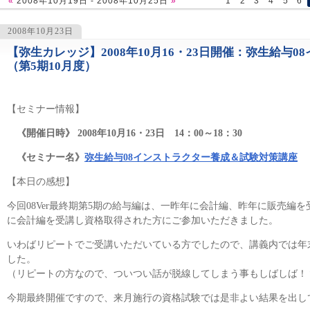
«
2008年10月19日 - 2008年10月25日
»
1
2
3
4
5
6
2008年10月23日
【弥生カレッジ】2008年10月16・23日開催：弥生給与
1160
（第5期10月度）
【セミナー情報】
《開催日時》 2008年10月16・23日 14：00～18：30
《セミナー名》
弥生給与08インストラクター養成＆試験対策講座
【本日の感想】
今回08Ver最終期第5期の給与編は、一昨年に会計編、昨年に販売編
に会計編を受講し資格取得された方にご参加いただきました。
いわばリピートでご受講いただいている方でしたので、講義内では年末
した。
（リピートの方なので、ついつい話が脱線してしまう事もしばしば！
今期最終開催ですので、来月施行の資格試験では是非よい結果を出し