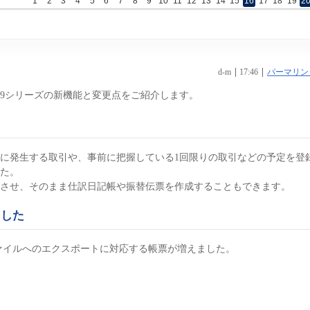
1
2
3
4
5
6
7
8
9
10
11
12
13
14
15
16
17
18
19
2
d-m
17:46
パーマリン
計09シリーズの新機能と変更点をご紹介します。
に発生する取引や、事前に把握している1回限りの取引などの予定を登
た。
させ、そのまま仕訳日記帳や振替伝票を作成することもできます。
ました
ファイルへのエクスポートに対応する帳票が増えました。