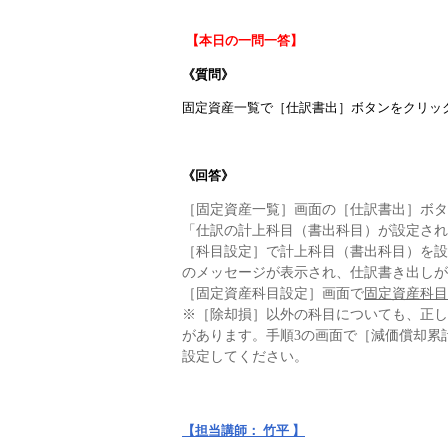
【本日の一問一答】
《質問》
固定資産一覧で［仕訳書出］ボタンをクリッ
《回答》
［固定資産一覧］画面の［仕訳書出］ボタ
「仕訳の計上科目（書出科目）が設定され
［科目設定］で計上科目（書出科目）を設
のメッセージが表示され、仕訳書き出しが
［固定資産科目設定］画面で
固定資産科目
※［除却損］以外の科目についても、正し
があります。手順3の画面で［減価償却累
設定してください。
【担当講師： 竹平 】