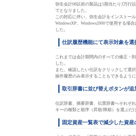
弥生会計08以前の製品は1期当たり3万行
でとなりました。
この対応に伴い、弥生会計をインストール
WindowsXP、Windows2000で使
した。
仕訳履歴機能にて表示対象を選
これまでは会計期間内のすべての修正・削
した。
また、確認したい仕訳をクリックして選択
操作履歴のみ表示することもできるように
取引辞書に並び替えボタンが追
仕訳辞書、摘要辞書、伝票辞書へそれぞれ
キーの種類と順序（昇順/降順）を選ぶだ
固定資産一覧表で減少した資産