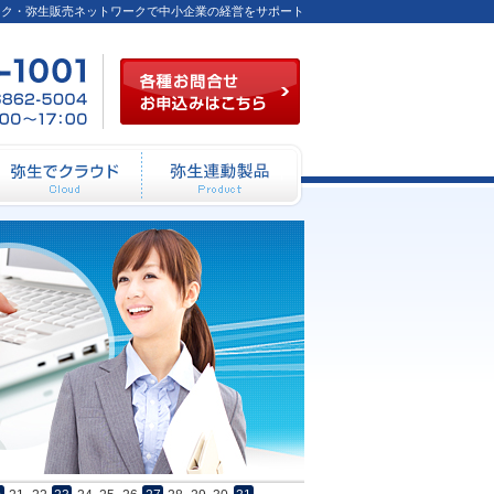
ーク・弥生販売ネットワークで中小企業の経営をサポート
各種お問合せお申込み
03-
FAX
月～
6824-
／03-
金
1001
6862-
（祝
5004
祭日
を除
く）
10：
00～
12：
動システム開発
弥生でクラウド
弥生連動製品
00
13：
00～
17：
00