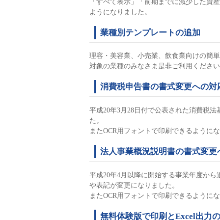
「すべて表示」「前期までに減少した資産
ようになりました。
業種別テンプレートの追加
理容・美容業、小売業、飲食業向けの簡単
対象の業種のみなさま是非ご利用ください
消費税申告書の書式変更への対
平成20年3月28日付で公表された消費
た。
またOCR用フォントで印刷できるように
法人事業概況説明書の書式変更
平成20年4月以降に開始する事業年度か
や表記が変更になりました。
またOCR用フォントで印刷できるように
無料体験版で印刷とExcel出