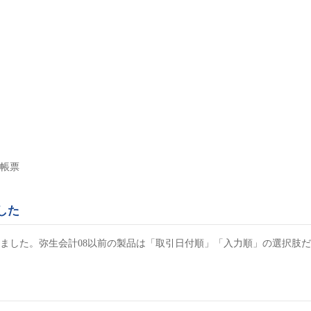
帳票
した
ました。弥生会計08以前の製品は「取引日付順」「入力順」の選択肢