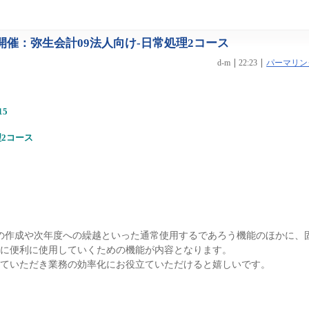
日開催：弥生会計09法人向け-日常処理2コース
d-m
22:23
パーマリン
15
理2コース
の作成や次年度への繰越といった通常使用するであろう機能のほかに、
に便利に使用していくための機能が内容となります。
ていただき業務の効率化にお役立ていただけると嬉しいです。