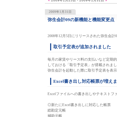
«
2009年1月25日 - 2009年1月31日
»
2009年1月31日
弥生会計09の新機能と機能変更点
1438
2008年12月5日にリリースされた弥生会
取引予定表が追加されました
毎月の家賃やリース料の支払いなど定期的
しておける「取引予定表」が搭載されまし
弥生会計を起動した際に取引予定表を表示
Excel書き出し対応帳票が増え
Excelファイルへの書き出しやテキスト
◎新たにExcel書き出しに対応した帳票
総勘定元帳
補助元帳