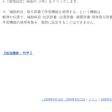
4.［環境設定］画面の［OK］をクリックします。
※「補助科目、取引辞書で学習機能を使用する」という機能は、
帳簿や伝票で、補助科目･仕訳辞書 ･伝票辞書 ･摘要辞書･簡単取引
学習機能の使用有無を、個別に設定することはできません。
【担当講師： 竹平 】
« 2009年8月16日 - 2009年8月22日
メイン
2009年9