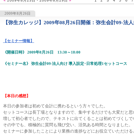
«
2009年8月23日 - 2009年8月29日
»
1
2
3
4
5
6
7
2009年8月26日
【弥生カレッジ】2009年08月26日開催：弥生会計09-法
1215
【セミナー情報】
《開催日時》 2009年8月26日 13:30～18:00
《セミナー名》 弥生会計09-法人向け 導入設定･日常処理1セットコース
【本日の感想】
本日の参加者は初めて会計に携わるという方々でした。
セットコースは長丁場となりますので、集中するだけでも大変だと思
増して初心者でしたので、テキストに出てくることは初めてづくしで
その中でも、積極的に質問も飛び交い、活気ある時間となりました。
セミナーに参加したことにより業務の進捗などにお役立ていただける