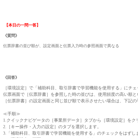
【本日の一問一答】
《質問》
伝票辞書の並び順が、設定画面と伝票入力時の参照画面で異なる
《回答》
［環境設定］で「補助科目、取引辞書で学習機能を使用する」にチェ
伝票画面で［伝票辞書］を参照した時の並びは、使用頻度の高い順と
［伝票辞書］の設定画面と同じ並び順で表示させたい場合は、下記の
≪手順≫
1.クイックナビゲータの［事業所データ］タブから［環境設定］をク
2.［キー操作・入力の設定］のタブを選択します。
3.「補助科目、取引辞書で学習機能を使用する」のチェックをはずし