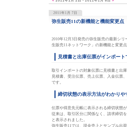
«
2011年1月 2日 - 2011年1月 8日
»
2011年1月 7日
弥生販売11の新機能と機能変更点
1411
2010年12月3日発売の弥生販売の最新シ
生販売11ネットワーク」の新機能と変更
見積書と出庫伝票がインポート
取引インポートの対象伝票に見積書と出庫
見積書、受注伝票、売上伝票、入金伝票、
です。
締切状態の表示方法がわかりや
伝票や得意先元帳に表示される締切状態が
従来は、取引区分に関係なく、請求締切を
と表示されました。
弥生販売11では、現金売上とサンプル出