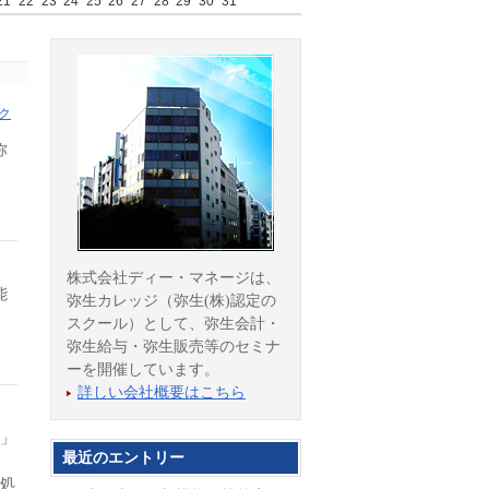
21
22
23
24
25
26
27
28
29
30
31
ク
弥
株式会社ディー・マネージは、
能
弥生カレッジ（弥生(株)認定の
スクール）として、弥生会計・
弥生給与・弥生販売等のセミナ
ーを開催しています。
詳しい会社概要はこちら
」
最近のエントリー
め処