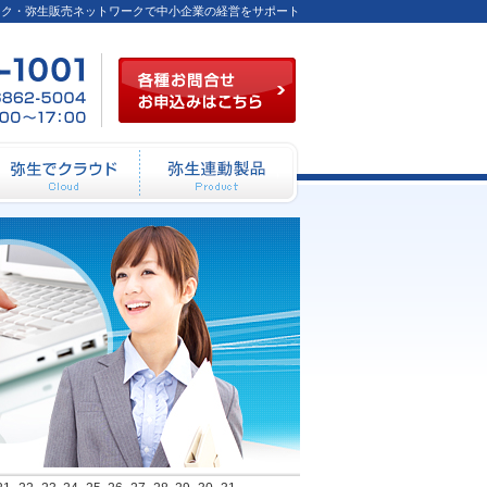
ーク・弥生販売ネットワークで中小企業の経営をサポート
各種お問合せお申込み
03-
FAX
月～
6824-
／03-
金
1001
6862-
（祝
5004
祭日
を除
く）
10：
00～
12：
動システム開発
弥生でクラウド
弥生連動製品
00
13：
00～
17：
00