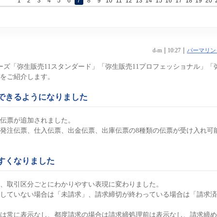
1
2
3
4
5
6
7
8
9
10
11
12
13
14
15
16
17
18
19
20
d-m
10:27
パーマリン
リーズ「弥生販売11スタンダード」「弥生販売11プロフェッショナル」「
点をご紹介します。
できるようになりました
伝票が追加されました。
発注伝票、仕入伝票、出金伝票、出庫伝票の8種類の伝票が受け入れ可
すくなりました
、取引区分ごとにわかりやすい表現に変わりました。
していない場合は「未請求」、請求締切が終わっている場合は「請求済
荷は常に表示なし、都度請求の場合は請求締処理前は表示なし、請求締