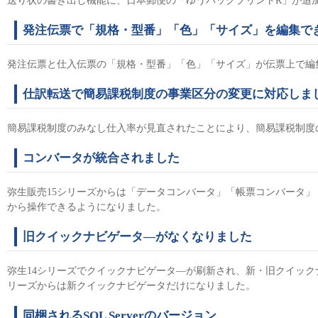
送り状の書き出し機能に、日本郵便の「ゆうパックプリントR」が追
発注伝票で「規格・型番」「色」「サイズ」を編集で
発注伝票と仕入伝票の「規格・型番」「色」「サイズ」が伝票上で編
仕訳転送で簡易課税制度の事業区分の変更に対応しま
簡易課税制度のみなし仕入率が見直されたことにより、簡易課税制度
コンバータが統合されました
弥生販売15シリーズからは「データコンバータ」「帳票コンバータ」
から操作できるようになりました。
旧クイックナビゲータ―がなくなりました
弥生14シリーズでクイックナビゲータ―が刷新され、新・旧クイック
リーズからは新クイックナビゲータだけになりました。
同梱されるSQL Serverのバージョン