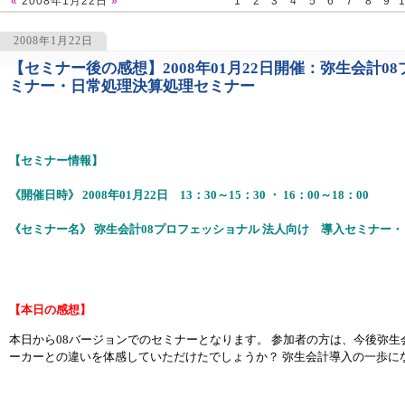
«
2008年1月22日
»
1
2
3
4
5
6
7
8
9
2008年1月22日
【セミナー後の感想】2008年01月22日開催：弥生会計0
1106
ミナー・日常処理決算処理セミナー
【セミナー情報】
《開催日時》 2008年01月22日 13：30～15：30 ・ 16：00～18：00
《セミナー名》 弥生会計08プロフェッショナル 法人向け 導入セミナー
【本日の感想】
本日から08バージョンでのセミナーとなります。 参加者の方は、今後弥生
ーカーとの違いを体感していただけたでしょうか？ 弥生会計導入の一歩に