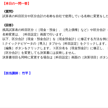
【本日の一問一答】
《質問》
試算表の科目区分や区分合計の名称を自社で使用している名称に変更をし
《回答》
残高試算表の科目区分（［現金・預金］、［売上債権］など）や区分合計
名称変更は、［科目設定］画面で行います。
以下、区分合計［現金・預金合計］を［現金預金計］に修正する方法を例
1.クイックナビゲータの［導入］タブから［科目設定］をクリックします。
［編集］ボタンをクリックします。 3.区分名を［現金預金計］に修正し、
［区分合計］を変更しても決算書には反映しません。
決算書項目も同時に変更する場合は［科目設定］画面の［決算項目］ボタ
【担当講師： 竹平 】