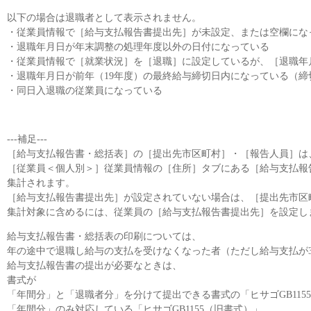
以下の場合は退職者として表示されません。
・従業員情報で［給与支払報告書提出先］が未設定、または空欄にな
・退職年月日が年末調整の処理年度以外の日付になっている
・従業員情報で［就業状況］を［退職］に設定しているが、［退職年
・退職年月日が前年（19年度）の最終給与締切日内になっている（
・同日入退職の従業員になっている
---補足---
［給与支払報告書・総括表］の［提出先市区町村］・［報告人員］は
［従業員＜個人別＞］従業員情報の［住所］タブにある［給与支払報
集計されます。
［給与支払報告書提出先］が設定されていない場合は、［提出先市区
集計対象に含めるには、従業員の［給与支払報告書提出先］を設定し
給与支払報告書・総括表の印刷については、
年の途中で退職し給与の支払を受けなくなった者（ただし給与支払が
給与支払報告書の提出が必要なときは、
書式が
「年間分」と「退職者分」を分けて提出できる書式の「ヒサゴGB115
「年間分」のみ対応している「ヒサゴGB1155（旧書式）」