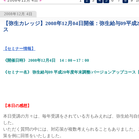
«
2008年12月 4日
»
1
2
3
4
5
6
7
8
9
1
2008年12月 4日
【弥生カレッジ】2008年12月04日開催：弥生給与09平
1174
ス
【セミナー情報】
《開催日時》 2008年12月4日 14：00～17：00
《セミナー名》 弥生給与09 平成20年度年末調整/バージョンアップコース
【本日の感想】
本日受講の方々は、毎年受講をされている方もみえれば、弥生給与自
した。
いただく質問の中には、対応策が複数考えられることもありました。
策を例に回答をいたしました。