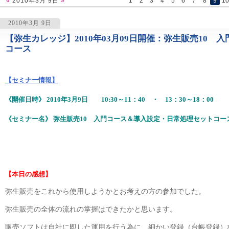
«
2010年3月 9日
»
1
2
3
4
5
6
7
8
9
1
2010年3月 9日
【弥生カレッジ】2010年03月09日開催：弥生販売10
1234
コース
【セミナー情報】
《開催日時》 2010年3月9日 10:30～11：40 ・ 13：30～18：00
《セミナー名》 弥生販売10 入門コース＆導入設定・日常処理セットコー
【本日の感想】
弥生販売をこれから使用しようかとお考えの方の参加でした。
弥生販売の全体の流れの掌握はできたかと思います。
販売ソフトは自社に即した運用を行う為に、細かい登録（台帳登録）