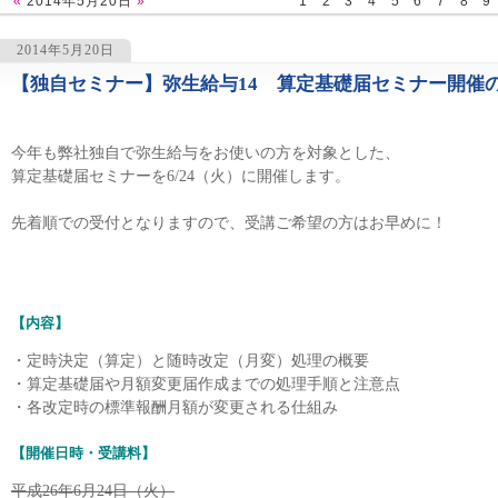
«
2014年5月20日
»
1
2
3
4
5
6
7
8
9
2014年5月20日
【独自セミナー】弥生給与14 算定基礎届セミナー開催
1347
今年も弊社独自で弥生給与をお使いの方を対象とした、
算定基礎届セミナーを6/24（火）に開催します。
先着順での受付となりますので、受講ご希望の方はお早めに！
【内容】
・定時決定（算定）と随時改定（月変）処理の概要
・算定基礎届や月額変更届作成までの処理手順と注意点
・各改定時の標準報酬月額が変更される仕組み
【開催日時・受講料】
平成26年6月24日（火）