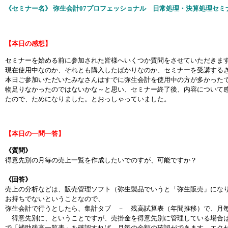
《セミナー名》 弥生会計07プロフェッショナル 日常処理・決算処理セミ
【本日の感想】
セミナーを始める前に参加された皆様へいくつか質問をさせていただきま
現在使用中なのか、それとも購入したばかりなのか、セミナーを受講する
本日ご参加いただいたみなさんはすでに弥生会計を使用中の方が多かった
物足りなかったのではないかな～と思い、セミナー終了後、内容について
たので、ためになりました。とおっしゃっていました。
【本日の一問一答】
《質問》
得意先別の月毎の売上一覧を作成したいでのすが、可能ですか？
《回答》
売上の分析などは、販売管理ソフト（弥生製品でいうと「弥生販売」にな
お持ちでないということなので、
弥生会計で行うとしたら、集計タブ － 残高試算表（年間推移）で、月
得意先別に、ということですが、売掛金を得意先別に管理している場合は
で「補助残高一覧表」を確認すれば、月毎の金額の確認ができます。エク