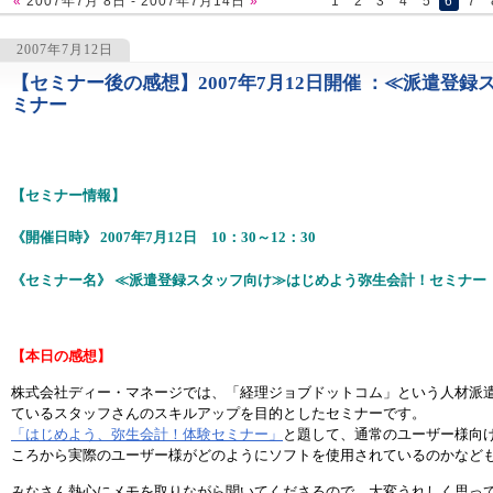
«
2007年7月 8日 - 2007年7月14日
»
1
2
3
4
5
6
7
2007年7月12日
【セミナー後の感想】2007年7月12日開催 ：≪派遣登
1052
ミナー
【セミナー情報】
《開催日時》 2007年7月12日 10：30～12：30
《セミナー名》 ≪派遣登録スタッフ向け≫はじめよう弥生会計！セミナー
【本日の感想】
株式会社ディー・マネージでは、「経理ジョブドットコム」という人材派
ているスタッフさんのスキルアップを目的としたセミナーです。
「はじめよう、弥生会計！体験セミナー」
と題して、通常のユーザー様向
ころから実際のユーザー様がどのようにソフトを使用されているのかなど
みなさん熱心にメモを取りながら聞いてくださるので、大変うれしく思っ