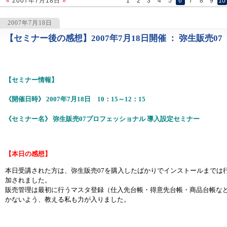
«
2007年7月18日
»
1
2
3
4
5
6
7
8
9
10
2007年7月18日
【セミナー後の感想】2007年7月18日開催 ： 弥生販売0
1053
【セミナー情報】
《開催日時》 2007年7月18日 10：15～12：15
《セミナー名》 弥生販売07プロフェッショナル 導入設定セミナー
【本日の感想】
本日受講された方は、弥生販売07を購入したばかりでインストールまでは
加されました。
販売管理は最初に行うマスタ登録（仕入先台帳・得意先台帳・商品台帳な
かないよう、教える私も力が入りました。