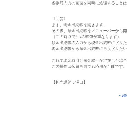
各帳簿入力の画面を同時に処理することは
《回答》
まず、現金出納帳を開きます。
その後、預金出納帳をメニューバーから開
（この時点で2つの帳簿が重なります）
預金出納帳の入力から現金出納帳に戻りた
現金出納帳から預金出納帳に再度戻りたいと
これで現金取引と預金取引が混在した場合
この操作は伝票画面でも応用が可能です。
【担当講師：澤口】
« 2