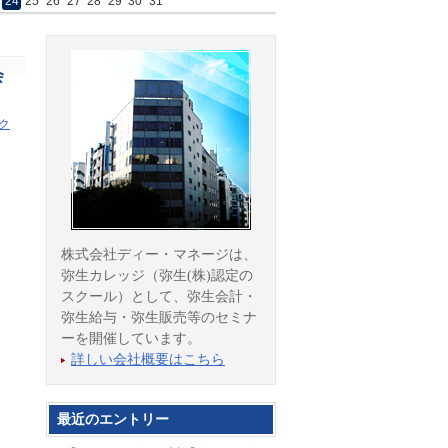
24
25
26
27
28
29
30
31
会
ク
株式会社ディー・マネージは、
弥生カレッジ（弥生(株)認定の
スクール）として、弥生会計・
弥生給与・弥生販売等のセミナ
ーを開催しています。
詳しい会社概要はこちら
最近のエントリー