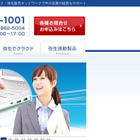
ーク・弥生販売ネットワークで中小企業の経営をサポート
各種お問合せお申込み
03-
FAX
月～
6824-
／03-
金
1001
6862-
（祝
5004
祭日
を除
く）
10：
00～
12：
動システム開発
弥生でクラウド
弥生連動製品
00
13：
00～
17：
00