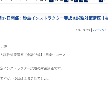
2
3
4
5
6
7
8
9
10
11
12
13
14
15
16
17
18
19
20
21
22
23
0月17日開催：弥生インストラクター養成＆試験対策講座【
d-m
08:50
パーマリン
：30
＆試験対策講座【会計07編】1日集中コース
定インストラクター試験の対策講座です。
ですが、今回は全員男性でした。