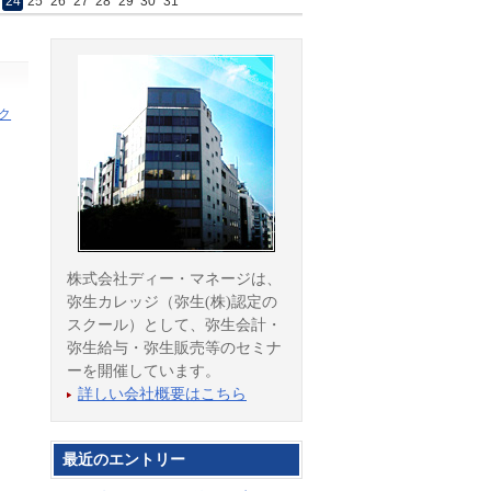
24
25
26
27
28
29
30
31
ク
株式会社ディー・マネージは、
弥生カレッジ（弥生(株)認定の
スクール）として、弥生会計・
弥生給与・弥生販売等のセミナ
ーを開催しています。
詳しい会社概要はこちら
最近のエントリー