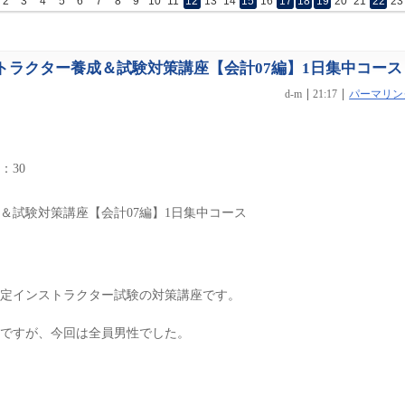
2
3
4
5
6
7
8
9
10
11
12
13
14
15
16
17
18
19
20
21
22
23
ンストラクター養成＆試験対策講座【会計07編】1日集中コース
d-m
21:17
パーマリン
：30
＆試験対策講座【会計07編】1日集中コース
定インストラクター試験の対策講座です。
ですが、今回は全員男性でした。