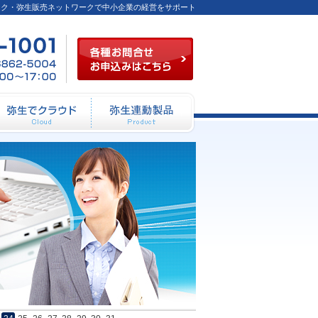
ーク・弥生販売ネットワークで中小企業の経営をサポート
各種お問合せお申込み
03-
FAX
月～
6824-
／03-
金
1001
6862-
（祝
5004
祭日
を除
く）
10：
00～
12：
動システム開発
弥生でクラウド
弥生連動製品
00
13：
00～
17：
00