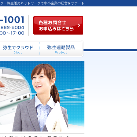
ーク・弥生販売ネットワークで中小企業の経営をサポート
各種お問合せお申込み
03-
FAX
月～
6824-
／03-
金
1001
6862-
（祝
5004
祭日
を除
く）
10：
00～
12：
動システム開発
弥生でクラウド
弥生連動製品
00
13：
00～
17：
00