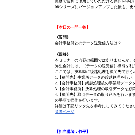
実務で便利に使用していただける操作を中心に
08シリーズにバージョンアップした後も、更
【本日の一問一答】
《質問》
会計事務所とのデータ送受信方法は？
《回答》
本セミナーの内容の範囲ではありませんが、
弥生会計には、［データの送受信］機能を利
ここでは、決算時に繰越処理を顧問先で行う
1.【顧問先】事業所データの繰越処理を行い
2.【会計事務所】繰越処理後の事業所データ
3.【会計事務所】決算処理の取引データを顧
4.【顧問先】取引データの取り込みを行いま
の手順で操作を行います。
詳細は下記リンク先を参考にしてみてくださ
参考ページ
【担当講師：竹平】