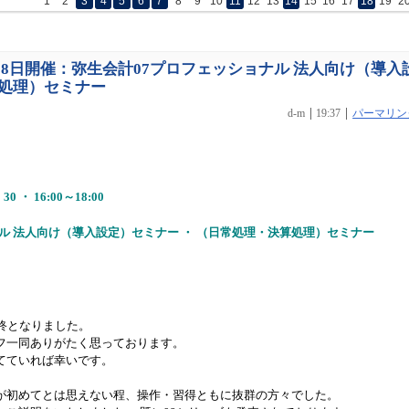
1
2
3
4
5
6
7
8
9
10
11
12
13
14
15
16
17
18
19
2
月18日開催：弥生会計07プロフェッショナル 法人向け（導入
算処理）セミナー
d-m
19:37
パーマリン
 ・ 16:00～18:00
ル 法人向け（導入設定）セミナー ・ （日常処理・決算処理）セミナー
終となりました。
フ一同ありがたく思っております。
てていれば幸いです。
が初めてとは思えない程、操作・習得ともに抜群の方々でした。