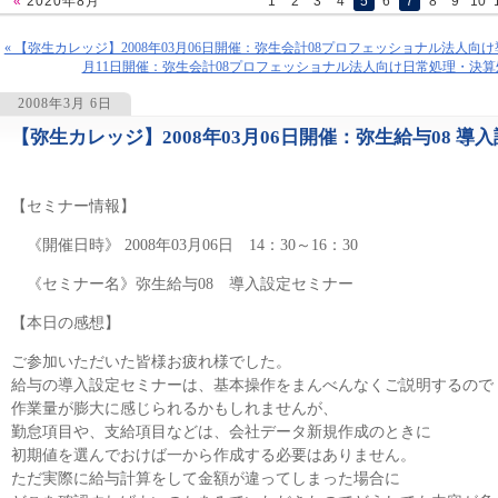
«
2020年8月
1
2
3
4
5
6
7
8
9
10
« 【弥生カレッジ】2008年03月06日開催：弥生会計08プロフェッショナル法人向
月11日開催：弥生会計08プロフェッショナル法人向け日常処理・決算
2008年3月 6日
【弥生カレッジ】2008年03月06日開催：弥生給与08 導
1117
【セミナー情報】
《開催日時》 2008年03月06日 14：30～16：30
《セミナー名》弥生給与08 導入設定セミナー
【本日の感想】
ご参加いただいた皆様お疲れ様でした。
給与の導入設定セミナーは、基本操作をまんべんなくご説明するので
作業量が膨大に感じられるかもしれませんが、
勤怠項目や、支給項目などは、会社データ新規作成のときに
初期値を選んでおけば一から作成する必要はありません。
ただ実際に給与計算をして金額が違ってしまった場合に