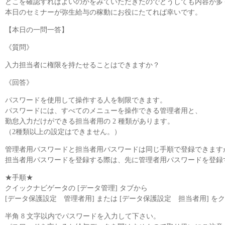
どこを確認すればよいのかをみていただきたのでどうしても内容が多
本日のセミナーが弥生給与の稼動にお役にたてれば幸いです。
【本日の一問一答】
《質問》
入力担当者に権限を持たせることはできますか？
《回答》
パスワードを使用して操作する人を制限できます。
パスワードには、すべてのメニューを操作できる管理者用と、
勤怠入力だけができる担当者用の 2 種類があります。
（2種類以上の設定はできません。）
管理者用パスワードと担当者用パスワードは同じ手順で登録できます
担当者用パスワードを登録する際は、先に管理者用パスワードを登録
★手順★
クイックナビゲータの [データ管理] タブから
[データ保護設定 管理者用] または [データ保護設定 担当者用] を
半角 8 文字以内でパスワードを入力して下さい。