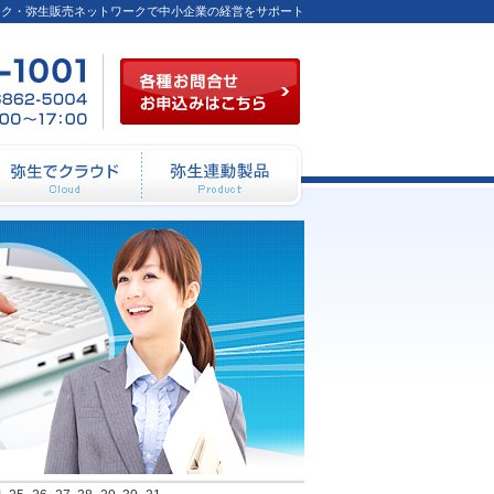
ーク・弥生販売ネットワークで中小企業の経営をサポート
ル法人向け導入設定セミナ
各種お問合せお申込み
03-
FAX
月～
6824-
／03-
金
1001
6862-
（祝
5004
祭日
を除
く）
10：
00～
12：
動システム開発
弥生でクラウド
弥生連動製品
00
13：
00～
17：
00