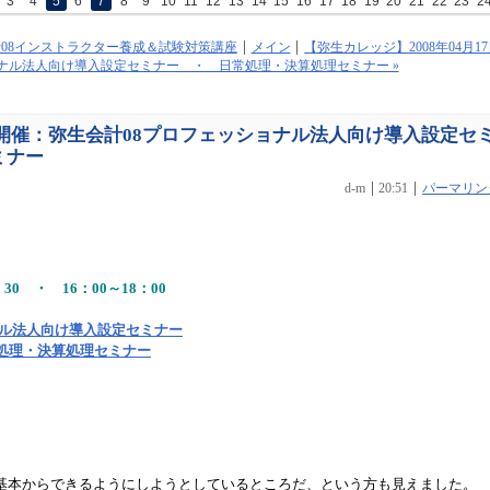
3
4
5
6
7
8
9
10
11
12
13
14
15
16
17
18
19
20
21
22
23
2
会計08インストラクター養成＆試験対策講座
メイン
【弥生カレッジ】2008年04月1
ナル法人向け導入設定セミナー ・ 日常処理・決算処理セミナー »
1日開催：弥生会計08プロフェッショナル法人向け導入設定セ
ミナー
d-m
20:51
パーマリン
30 ・ 16：00～18：00
ナル法人向け導入設定セミナー
処理・決算処理セミナー
基本からできるようにしようとしているところだ、という方も見えました。