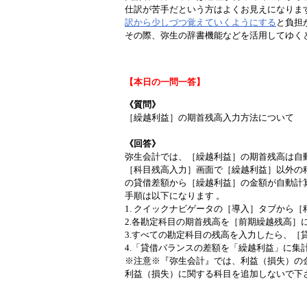
仕訳が苦手だという方はよくお見えになりま
訳から少しづつ覚えていくようにする
と負担
その際、弥生の辞書機能などを活用してゆく
【本日の一問一答】
《質問》
［繰越利益］の期首残高入力方法について
《回答》
弥生会計では、［繰越利益］の期首残高は自
［科目残高入力］画面で［繰越利益］以外の
の貸借差額から［繰越利益］の金額が自動計
手順は以下になります 。
1. クイックナビゲータの［導入］タブから
2.各勘定科目の期首残高を［前期繰越残高］
3.すべての勘定科目の残高を入力したら、［
4.「貸借バランスの差額を「繰越利益」に集
※注意※『弥生会計』では、利益（損失）の
利益（損失）に関する科目を追加しないで下