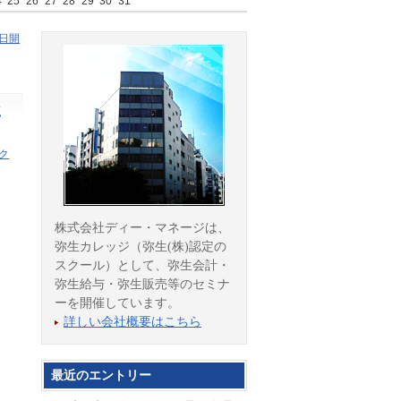
4
25
26
27
28
29
30
31
7日開
ミ
ク
株式会社ディー・マネージは、
弥生カレッジ（弥生(株)認定の
スクール）として、弥生会計・
弥生給与・弥生販売等のセミナ
ーを開催しています。
詳しい会社概要はこちら
最近のエントリー