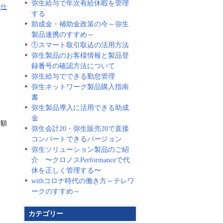
弥生給与で年次有給休暇を管理
る仕
する
助成金・補助金政策の今～弥生
製品連携のすすめ～
①スマート取引取込の活用方法
弥生製品のお客様情報と製品登
録番号の確認方法について
弥生給与でできる勤怠管理
弥生ネットワーク製品購入指南
書
弥生製品導入に活用できる助成
金
金額
弥生会計20・弥生販売20で直接
コンバートできるバージョン
弥生ソリューション製品のご紹
介 〜クロノスPerformanceで代
休を正しく管理する〜
withコロナ時代の働き方～テレワ
ークのすすめ～
カテゴリー