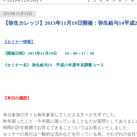
«
2013年11月19日
»
1
2
3
4
5
6
7
8
2013年11月19日
【弥生カレッジ】2013年11月19日開催：弥生給与14平
1250
【セミナー情報】
《開催日時》 2013年11月19日 14：00～17：30
《セミナー名》 弥生給与14 平成25年度年末調整コース
【本日の感想】
本日参加の方々も毎年参加してくださる方々が大半でした。
昨年困ったこと・今年既に困っていることなどが質問としてありまし
時間の許す範囲でお答えできることついてはお答えいたしました。
セミナーの進行は一般的な流れなどを行っている為、それぞれの会社