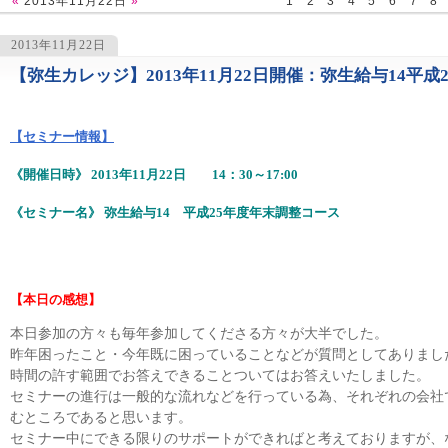
«
2013年11月22日
»
1
2
3
4
5
6
7
8
2013年11月22日
【弥生カレッジ】2013年11月22日開催：弥生給与14平
1259
【セミナー情報】
《開催日時》 2013年11月22日 14：30～17:00
《セミナー名》 弥生給与14 平成25年度年末調整コース
【本日の感想】
本日参加の方々も毎年参加してくださる方々が大半でした。
昨年困ったこと・今年既に困っていることなどが質問としてありまし
時間の許す範囲でお答えできることついてはお答えいたしました。
セミナーの進行は一般的な流れなどを行っている為、それぞれの会社
むところであると思います。
セミナー中にできる限りのサポートができればと考えておりますが、