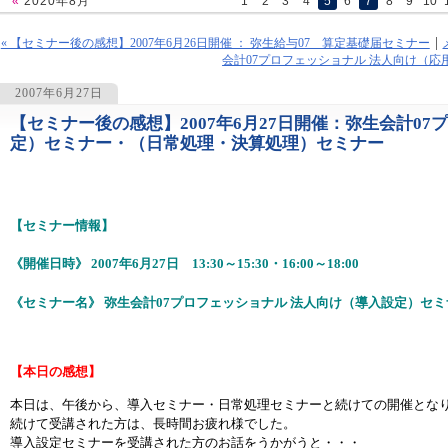
«
2020年8月
1
2
3
4
5
6
7
8
9
10
« 【セミナー後の感想】2007年6月26日開催 ： 弥生給与07 算定基礎届セミナー
会計07プロフェッショナル 法人向け（応用
2007年6月27日
【セミナー後の感想】2007年6月27日開催：弥生会計0
1048
定）セミナー・（日常処理・決算処理）セミナー
【セミナー情報】
《開催日時》 2007年6月27日 13:30～15:30・16:00～18:00
《セミナー名》 弥生会計07プロフェッショナル 法人向け（導入設定）セ
【本日の感想】
本日は、午後から、導入セミナー・日常処理セミナーと続けての開催とな
続けて受講された方は、長時間お疲れ様でした。
導入設定セミナーを受講された方のお話をうかがうと・・・