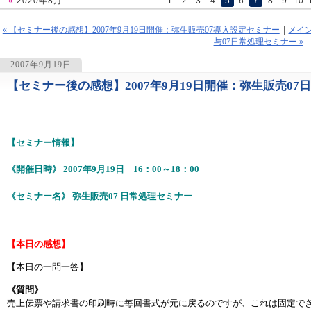
«
2020年8月
1
2
3
4
5
6
7
8
9
10
« 【セミナー後の感想】2007年9月19日開催：弥生販売07導入設定セミナー
メイ
与07日常処理セミナー »
2007年9月19日
【セミナー後の感想】2007年9月19日開催：弥生販売07
1064
【セミナー情報】
《開催日時》 2007年9月19日 16：00～18：00
《セミナー名》 弥生販売07 日常処理セミナー
【本日の感想】
【本日の一問一答】
《質問》
売上伝票や請求書の印刷時に毎回書式が元に戻るのですが、これは固定で