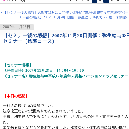
«
2020年8月
1
2
3
4
5
6
7
8
9
10
« 【セミナー後の感想】2007年11月28日開催：弥生給与08平成19年度年末調整
ナー後の感想】2007年11月29日開催：弥生給与08平成19年度年末調
2007年11月28日
【セミナー後の感想】2007年11月28日開催：弥生給与0
1090
セミナー（標準コース）
【セミナー情報】
《開催日時》2007年11月28日 14：00～16：00
《セミナー名》弥生給与08平成19年度年末調整/バージョンアップセミナ
【本日の感想】
一社２名様づつの参加でした。
法令改正などの把握もきちんとされていました。
全員、期中導入であるにもかかわらず、1月度からの給与・賞与データも
た。
出て来る質問なども的を射ていました。残業ながら弥生給与には無い機能