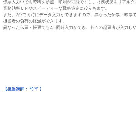
伝票入力中でも資料を参照、印刷が可能ですし、財務状況をリアルタ
業務効率ＵＰやスピーディーな戦略策定に役立ちます。
また、2台で同時にデータ入力ができますので、異なった伝票・帳票
担当者の負荷の軽減ができます。
異なった伝票・帳票でも2台同時入力ができ、各々の起票者が入力し
【担当講師： 竹平 】