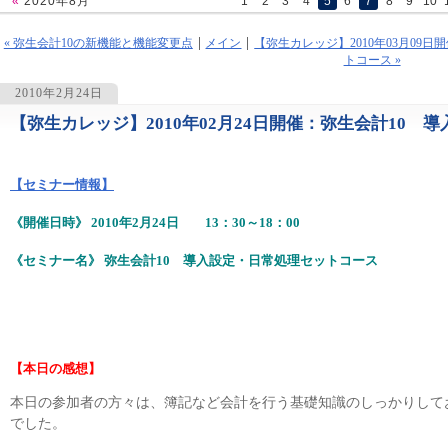
«
2020年8月
1
2
3
4
5
6
7
8
9
10
« 弥生会計10の新機能と機能変更点
メイン
【弥生カレッジ】2010年03月09
トコース »
2010年2月24日
【弥生カレッジ】2010年02月24日開催：弥生会計10
1233
【セミナー情報】
《開催日時》 2010年2月24日 13：30～18：00
《セミナー名》 弥生会計10 導入設定・日常処理セットコース
【本日の感想】
本日の参加者の方々は、簿記など会計を行う基礎知識のしっかりして
でした。