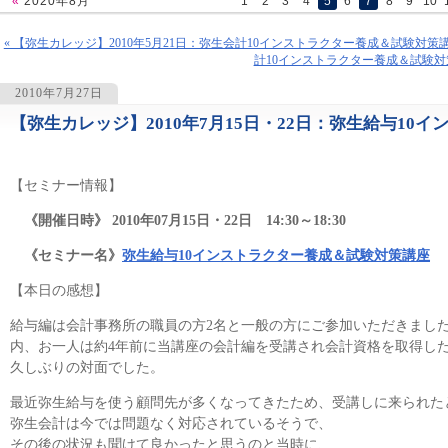
«
2020年8月
1
2
3
4
5
6
7
8
9
10
« 【弥生カレッジ】2010年5月21日：弥生会計10インストラクター養成＆試験対策
計10インストラクター養成＆試験対策
2010年7月27日
【弥生カレッジ】2010年7月15日・22日：弥生給与10
1240
【セミナー情報】
《開催日時》 2010年07月15日・22日 14:30～18:30
《セミナー名》
弥生給与10インストラクター養成＆試験対策講座
【本日の感想】
給与編は会計事務所の職員の方2名と一般の方にご参加いただきまし
内、お一人は約4年前に当講座の会計編を受講され会計資格を取得し
久しぶりの対面でした。
最近弥生給与を使う顧問先が多くなってきたため、受講しに来られた
弥生会計は今では問題なく対応されているそうで、
その後の状況も聞けて良かったと思うのと当時に、