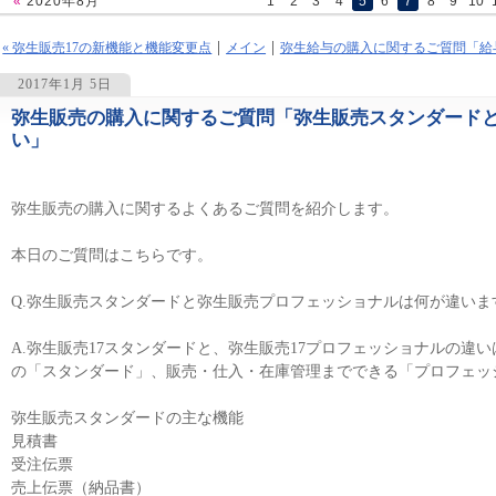
«
2020年8月
1
2
3
4
5
6
7
8
9
10
« 弥生販売17の新機能と機能変更点
メイン
弥生給与の購入に関するご質問「給
2017年1月 5日
弥生販売の購入に関するご質問「弥生販売スタンダード
1385
い」
弥生販売の購入に関するよくあるご質問を紹介します。
本日のご質問はこちらです。
Q.弥生販売スタンダードと弥生販売プロフェッショナルは何が違いま
A.弥生販売17スタンダードと、弥生販売17プロフェッショナルの違
の「スタンダード」、販売・仕入・在庫管理までできる「プロフェッ
弥生販売スタンダードの主な機能
見積書
受注伝票
売上伝票（納品書）