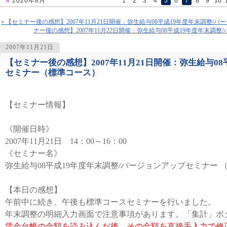
«
2020年8月
1
2
3
4
5
6
7
8
9
10
« 【セミナー後の感想】2007年11月21日開催：弥生給与08平成19年度年末調整
ナー後の感想】2007年11月22日開催：弥生給与08平成19年度年末調
2007年11月21日
【セミナー後の感想】2007年11月21日開催：弥生給与0
1079
セミナー（標準コース）
【セミナー情報】
《開催日時》
2007年11月21日 14：00～16：00
《セミナー名》
弥生給与08平成19年度年末調整/バージョンアップセミナー 
【本日の感想】
午前中に続き、午後も標準コースセミナーを行いました。
年末調整の明細入力画面で注意事項があります。「集計」ボ
賃金台帳の金額を読み込んだ後、その金額を直接手入力で修