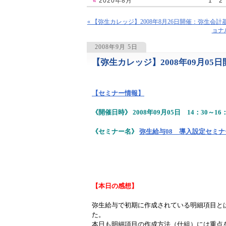
«
2020年8月
1
2
« 【弥生カレッジ】2008年8月26日開催：弥生会
ョナ
2008年9月 5日
【弥生カレッジ】2008年09月0
1153
【セミナー情報】
《開催日時》 2008年09月05日 14：30～16：
《セミナー名》
弥生給与08 導入設定セミナ
【本日の感想】
弥生給与で初期に作成されている明細項目と
た。
本日も明細項目の作成方法（仕組）には重点