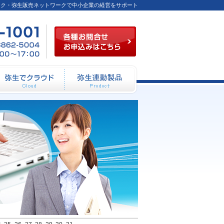
ーク・弥生販売ネットワークで中小企業の経営をサポート
各種お問合せお申込み
03-
FAX
月～
6824-
／03-
金
1001
6862-
（祝
5004
祭日
を除
く）
10：
00～
12：
動システム開発
弥生でクラウド
弥生連動製品
00
13：
00～
17：
00