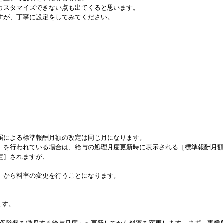
カスタマイズできない点も出てくると思います。
すが、丁寧に設定をしてみてください。
届による標準報酬月額の改定は同じ月になります。
］を行われている場合は、給与の処理月度更新時に表示される［標準報酬月
定］されますが、
。
］から料率の変更を行うことになります。
ます。
月分保険料を徴収する給与月度」へ更新してから料率を変更します。まず、事業