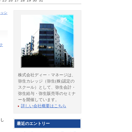
4
25
26
27
28
29
30
31
ェッシ
ク
株式会社ディー・マネージは、
弥生カレッジ（弥生(株)認定の
スクール）として、弥生会計・
弥生給与・弥生販売等のセミナ
ーを開催しています。
詳しい会社概要はこちら
まし
最近のエントリー