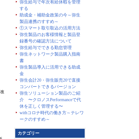
弥生給与で年次有給休暇を管理
する
助成金・補助金政策の今～弥生
製品連携のすすめ～
①スマート取引取込の活用方法
弥生製品のお客様情報と製品登
録番号の確認方法について
弥生給与でできる勤怠管理
弥生ネットワーク製品購入指南
書
弥生製品導入に活用できる助成
金
弥生会計20・弥生販売20で直接
コンバートできるバージョン
額改
弥生ソリューション製品のご紹
介 〜クロノスPerformanceで代
休を正しく管理する〜
withコロナ時代の働き方～テレワ
ークのすすめ～
カテゴリー
所