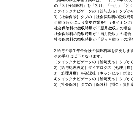
の「9月分保険料」を「翌月」「当月」「翌
2)クイックナビゲータの［給与支払］タブか
3)［社会保険］タブの［社会保険料の徴収時
※徴収時期により変更作業を行うタイミング
社会保険料の徴収時期が「翌月徴収」の場合 
社会保険料の徴収時期が「当月徴収」の場合 
社会保険料の徴収時期が「翌々月徴収」の場合
2.給与の厚生年金保険の保険料率を変更しま
その手順は以下となります。
1)クイックナビゲータの［給与支払］タブか
2)［給与処理設定］ダイアログの［処理月度
3)［処理月度］を確認後［キャンセル］ボタ
4)クイックナビゲータの［給与支払］タブか
5)［社会保険］タブの［保険料（掛金）負