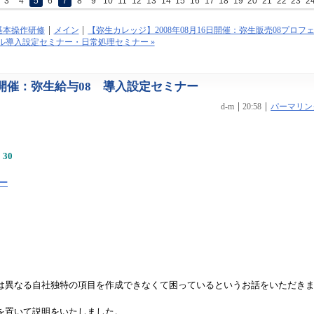
3
4
5
6
7
8
9
10
11
12
13
14
15
16
17
18
19
20
21
22
23
2
計基本操作研修
メイン
【弥生カレッジ】2008年08月16日開催：弥生販売08プロフ
ル導入設定セミナー・日常処理セミナー »
5日開催：弥生給与08 導入設定セミナー
d-m
20:58
パーマリン
30
ー
は異なる自社独特の項目を作成できなくて困っているというお話をいただき
を置いて説明をいたしました
。