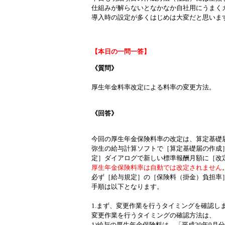
仕組みが解らないとなかなか自社用にうまく
導入時の設定が多くはじめは大変だと思いま
【本日の一問一答】
《質問》
厚生年金料率改定による料率の変更方法。
《回答》
今回の厚生年金保険料率の改定は、算定基礎
弥生の給与計算ソフトで［算定基礎届の作成
定］ダイアログで新しい標準報酬月額に［改
厚生年金保険料率は自動では改定されません
必ず［給与規定］の［保険料（掛金）負担率
手順は以下となります。
1.まず、変更作業を行うタイミングを確認し
変更作業を行うタイミングの確認方法は、
1)給与の厚生年金保険料は、「平成20年9