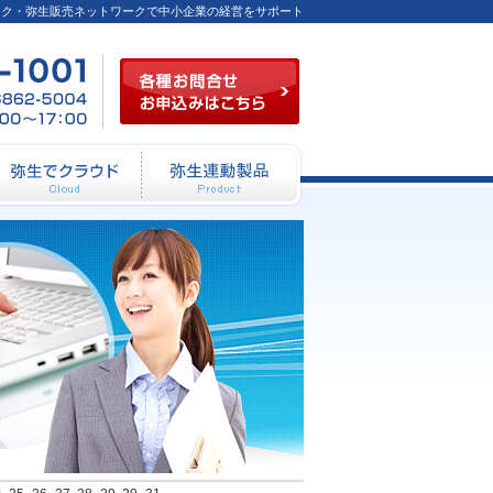
ーク・弥生販売ネットワークで中小企業の経営をサポート
各種お問合せお申込み
03-
FAX
月～
6824-
／03-
金
1001
6862-
（祝
5004
祭日
を除
く）
10：
00～
12：
動システム開発
弥生でクラウド
弥生連動製品
00
13：
00～
17：
00