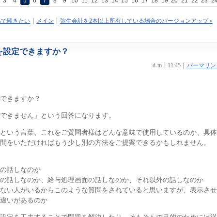
3
4
5
6
7
8
9
10
11
12
13
14
15
16
17
18
19
20
21
22
23
2
品で開きたい
メイン
弥生会計を2本以上所有している場合のバージョンアップ »
を設定できますか？
d-m
11:45
パーマリン
定できますか？
「できません」という回答になります。
という言葉、これをご質問者様はどんな意味で使用しているのか、具体
間をいただければもう少し別の方法をご提案できるかもしれません。
の話しなのか
の話しなのか、給与処理画面の話しなのか、それ以外の話しなのか
ない人がいるからこのような質問をされていると思いますが、表示させ
違いがあるのか