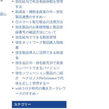
業
弥生給与で年次有給休暇を管理
する
助成金・補助金政策の今～弥生
頭へ
製品連携のすすめ～
①スマート取引取込の活用方法
弥生製品のお客様情報と製品登
録番号の確認方法について
弥生給与でできる勤怠管理
弥生ネットワーク製品購入指南
書
弥生製品導入に活用できる助成
金
弥生会計20・弥生販売20で直接
コンバートできるバージョン
弥生ソリューション製品のご紹
介 〜クロノスPerformanceで代
休を正しく管理する〜
withコロナ時代の働き方～テレワ
ークのすすめ～
カテゴリー