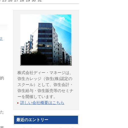
4
25
26
27
28
29
30
31
ク
株式会社ディー・マネージは、
的
弥生カレッジ（弥生(株)認定の
スクール）として、弥生会計・
弥生給与・弥生販売等のセミナ
ーを開催しています。
詳しい会社概要はこちら
た
最近のエントリー