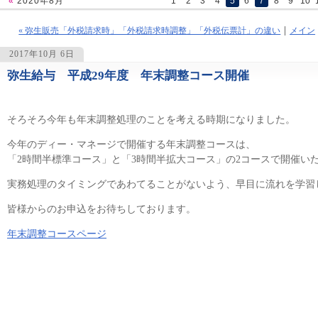
«
2020年8月
1
2
3
4
5
6
7
8
9
10
« 弥生販売「外税請求時」「外税請求時調整」「外税伝票計」の違い
メイン
2017年10月 6日
弥生給与 平成29年度 年末調整コース開催
1509
そろそろ今年も年末調整処理のことを考える時期になりました。
今年のディー・マネージで開催する年末調整コースは、
「2時間半標準コース」と「3時間半拡大コース」の2コースで開催い
実務処理のタイミングであわてることがないよう、早目に流れを学習
皆様からのお申込をお待ちしております。
年末調整コースページ