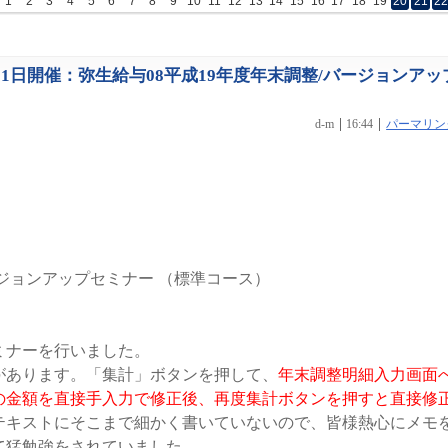
1
2
3
4
5
6
7
8
9
10
11
12
13
14
15
16
17
18
19
20
21
2
月21日開催：弥生給与08平成19年度年末調整/バージョンアッ
d-m
16:44
パーマリン
ージョンアップセミナー （標準コース）
ミナーを行いました。
があります。「集計」ボタンを押して、
年末調整明細入力画面
の金額を直接手入力で修正後、再度集計ボタンを押すと直接修
テキストにそこまで細かく書いていないので、皆様熱心にメモ
て猛勉強をされていました。