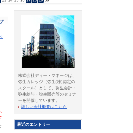
2
23
24
25
26
27
28
29
30
プ
ク
株式会社ディー・マネージは、
弥生カレッジ（弥生(株)認定の
スクール）として、弥生会計・
弥生給与・弥生販売等のセミナ
ーを開催しています。
詳しい会社概要はこちら
へ
正
最近のエントリー
を