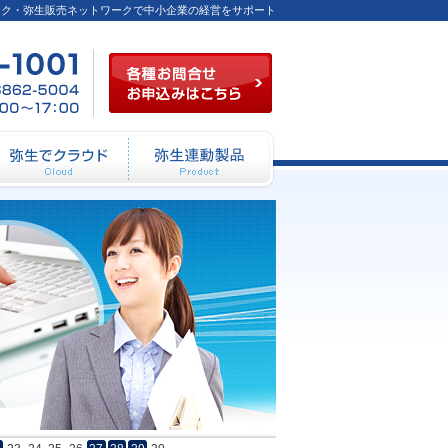
ーク・弥生販売ネットワークで中小企業の経営をサポート
各種お問合せお申込み
03-
FAX
月～
6824-
／03-
金
1001
6862-
（祝
5004
祭日
を除
く）
10：
00～
12：
動システム開発
弥生でクラウド
弥生連動製品
00
13：
00～
17：
00