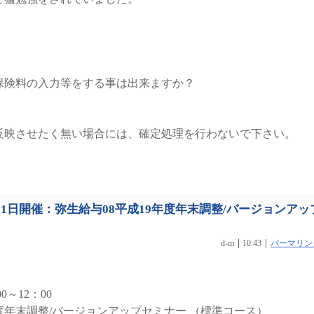
保険料の入力等をする事は出来ますか？
反映させたく無い場合には、確定処理を行わないで下さい。
月21日開催：弥生給与08平成19年度年末調整/バージョンアッ
d-m
10:43
パーマリン
0～12：00
度年末調整/バージョンアップセミナー （標準コース）